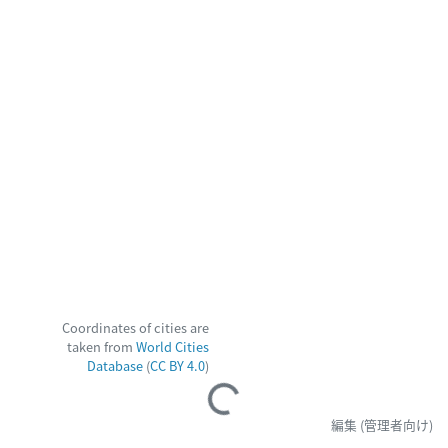
Coordinates of cities are
taken from
World Cities
Database
(
CC BY 4.0
)
Loading...
編集 (管理者向け)